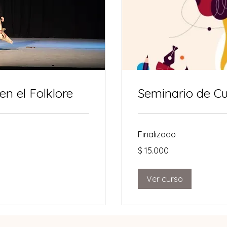
en el Folklore
Seminario de C
Finalizado
15.000
$ 15.000
pesos
argentinos
Ver curso