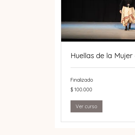
Huellas de la Mujer 
Finalizado
100.000
$ 100.000
pesos
argentinos
Ver curso