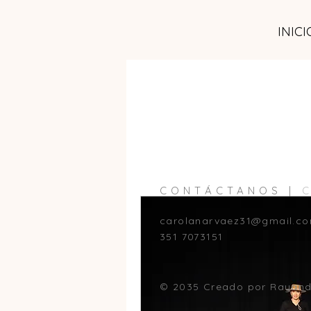
INICI
CONTÁCTANOS |
carolanarvaez31@gmail.c
351 7073151
© 2035 Creado por Rayand