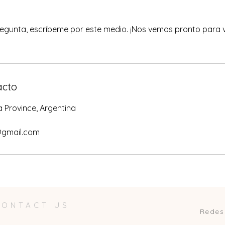
regunta, escríbeme por este medio. ¡Nos vemos pronto para viv
acto
Province, Argentina
@gmail.com
CONTACT US
Redes