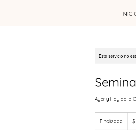
INICI
Este servicio no e
Semina
Ayer y Hoy de la 
15.00
pesos
Finalizado
F
$
argen
i
n