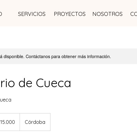
O
SERVICIOS
PROYECTOS
NOSOTROS
C
stá disponible. Contáctanos para obtener más información.
rio de Cueca
Cueca
0
 15.000
Córdoba
tinos