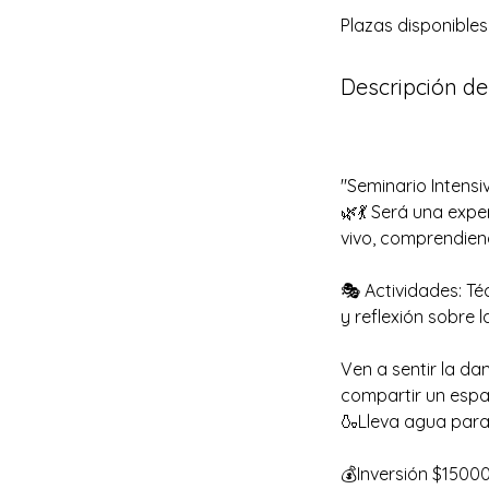
Plazas disponibles
a
l
i
Descripción del
z
a
d
o
"Seminario Intensi
🌿💃 Será una exp
vivo, comprendiend
🎭 Actividades: Téc
y reflexión sobre 
Ven a sentir la da
compartir un espa
🍶Lleva agua para 
💰Inversión $1500