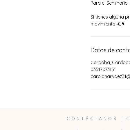
Para el Seminario.
Si tienes alguna p
movimiento! 💃🎶
Datos de cont
Córdoba, Córdoba 
03517073151
carolanarvaez31
CONTÁCTANOS |